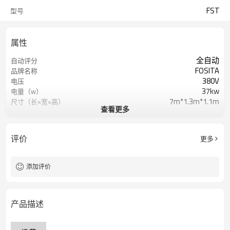
FST
型号
属性
全自动
自动评分
FOSITA
品牌名称
380V
电压
37kw
电量（w）
7m*1.3m*1.1m
尺寸（长×宽×高）
查看更多
5T
重量
CE
认证
挤出机
主单元
评价
更多
8-63mm
管径
40m/min
速度
添加评价
产品描述