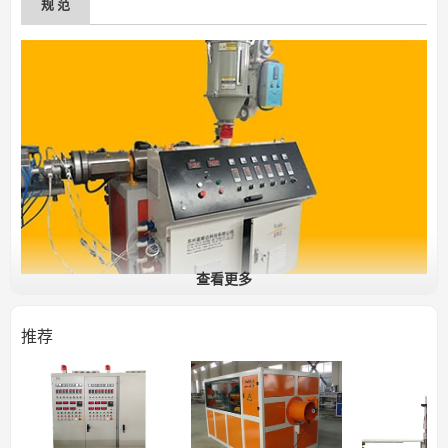
规 范
查看更多
65/33单螺杆挤出机
推荐
螺杆直径：毫米
L / D比为：1：33
材料：38CrMoAlA螺杆和桶
发动机：与
变频器：三角洲
筒加热方法：加热铸造铝，不锈钢保护带
输出：130—200公斤/小时